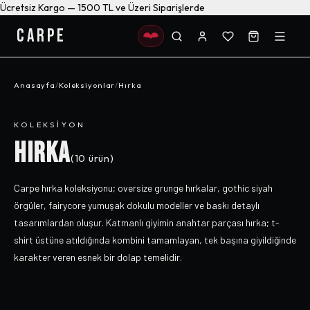
Ücretsiz Kargo — 1500 TL ve Üzeri Siparişlerde
CARPE
Anasayfa
/
Koleksiyonlar
/
Hırka
KOLEKSIYON
HIRKA
(
10
ürün)
Carpe hırka koleksiyonu; oversize grunge hırkalar, gothic siyah
örgüler, fairycore yumuşak dokulu modeller ve baskı detaylı
tasarımlardan oluşur. Katmanlı giyimin anahtar parçası hırka; t-
shirt üstüne atıldığında kombini tamamlayan, tek başına giyildiğinde
karakter veren esnek bir dolap temelidir.