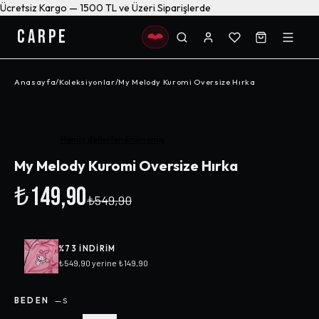
Ücretsiz Kargo — 1500 TL ve Üzeri Siparişlerde
CARPE
Anasayfa
/
Koleksiyonlar
/
My Melody Kuromi Oversize Hırka
-%
73
Henüz değerlendirilmemiş
My Melody Kuromi Oversize Hırka
₺149,90
₺549,90
%
73
INDIRIM
₺549,90
yerine
₺149,90
BEDEN
—
S