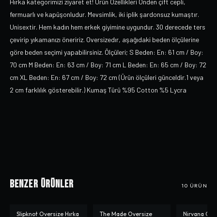
Hırka kategorimizi ziyaret et! Ürün Özellikleri Önden çift cepli,
fermuarlı ve kapüşonludur. Mevsimlik, iki iplik şardonsuz kumaştır.
Unisextir. Hem kadın hem erkek giyimine uygundur. 30 derecede ters
çevirip yıkamanızı öneririz. Oversizedır, aşağıdaki beden ölçülerine
göre beden seçimi yapabilirsiniz. Ölçüleri; S Beden: En: 61 cm / Boy:
70 cm M Beden: En: 63 cm / Boy: 71 cm L Beden: En: 65 cm / Boy: 72
cm XL Beden: En: 67 cm / Boy: 72 cm (Ürün ölçüleri günceldir.1 veya
2 cm farklılık gösterebilir.) Kumaş Türü %95 Cotton %5 Lycra
Benzer Ürünler
10
ÜRÜN
Slipknot Oversize Hırka
The Made Oversize
Nirvana Con