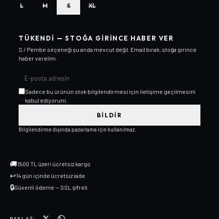
L
M
S
XL
TÜKENDI — STOĞA GIRINCE HABER VER
S / Pembe
seçeneği şu anda mevcut değil. Email bırak, stoğa girince
haber verelim.
Sadece bu ürünün stok bilgilendirmesi için iletişime geçilmesini
kabul ediyorum.
BILDIR
Bilgilendirme dışında pazarlama için kullanılmaz.
🚚
1500 TL üzeri ücretsiz kargo
↩
14 gün içinde ücretsiz iade
🔒
Güvenli ödeme — SSL şifreli
PAYLAŞ: