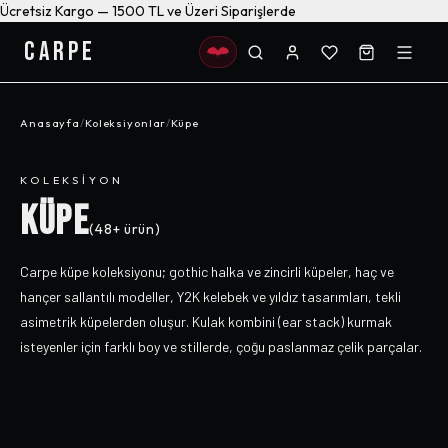
Ücretsiz Kargo — 1500 TL ve Üzeri Siparişlerde
CARPE
Anasayfa
/
Koleksiyonlar
/
Küpe
KOLEKSIYON
KÜPE
(
48+
ürün)
Carpe küpe koleksiyonu; gothic halka ve zincirli küpeler, haç ve
hançer sallantılı modeller, Y2K kelebek ve yıldız tasarımları, tekli
asimetrik küpelerden oluşur. Kulak kombini (ear stack) kurmak
isteyenler için farklı boy ve stillerde, çoğu paslanmaz çelik parçalar.