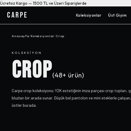
Ücretsiz Kargo — 1500 TL ve Üzeri Siparişlerde
CARPE
Koleksiyonlar
Üst Giyim
Anasayfa
/
Koleksiyonlar
/
Crop
KOLEKSIYON
CROP
(
48+
ürün)
Carpe crop koleksiyonu; Y2K estetiğinin imza parçası crop topları, go
bluzları bir arada sunar. Düşük bel pantolon ve mini eteklerle çalışan, 
üstler burada.