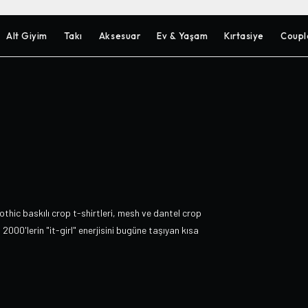
Alt Giyim
Takı
Aksesuar
Ev & Yaşam
Kırtasiye
Coupl
thic baskılı crop t-shirtleri, mesh ve dantel crop
2000'lerin "it-girl" enerjisini bugüne taşıyan kısa