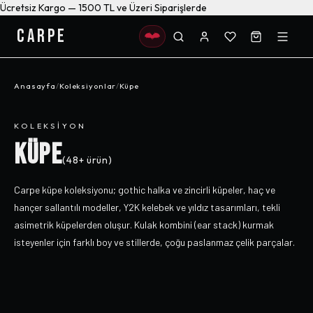
Ücretsiz Kargo — 1500 TL ve Üzeri Siparişlerde
CARPE
Anasayfa
/
Koleksiyonlar
/
Küpe
KOLEKSIYON
KÜPE
(
48+
ürün)
Carpe küpe koleksiyonu; gothic halka ve zincirli küpeler, haç ve
hançer sallantılı modeller, Y2K kelebek ve yıldız tasarımları, tekli
asimetrik küpelerden oluşur. Kulak kombini (ear stack) kurmak
isteyenler için farklı boy ve stillerde, çoğu paslanmaz çelik parçalar.