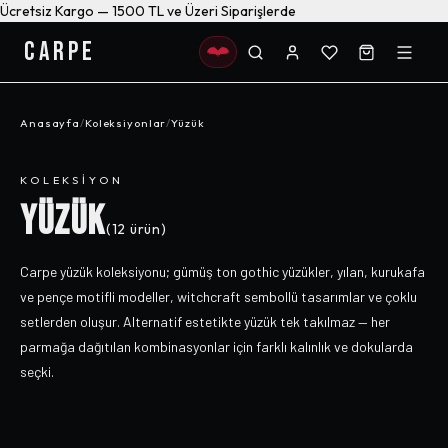
Ücretsiz Kargo — 1500 TL ve Üzeri Siparişlerde
CARPE
Anasayfa
/
Koleksiyonlar
/
Yüzük
KOLEKSIYON
YÜZÜK
(
12
ürün)
Carpe yüzük koleksiyonu; gümüş ton gothic yüzükler, yılan, kurukafa
ve pençe motifli modeller, witchcraft sembollü tasarımlar ve çoklu
setlerden oluşur. Alternatif estetikte yüzük tek takılmaz — her
parmağa dağıtılan kombinasyonlar için farklı kalınlık ve dokularda
seçki.