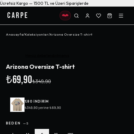
Ücretsiz Kargo — 1500 TL ve Üzeri Siparişlerde
CARPE
Anasayfa
/
Koleksiyonlar
/
Arizona Oversize T-shirt
-%
80
Henüz değerlendirilmemiş
Arizona Oversize T-shirt
₺69,90
₺349,90
%
80
INDIRIM
₺349,90
yerine
₺69,90
BEDEN
—
S