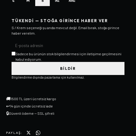
L
M
S
XL
XXL
TÜKENDI — STOĞA GIRINCE HABER VER
S / Krem
seçeneği şu anda mevcut değil. Email bırak, stoğa girince
haber verelim.
Sadece bu ürünün stok bilgilendirmesi için iletişime geçilmesini
kabul ediyorum.
BILDIR
Bilgilendirme dışında pazarlama için kullanılmaz.
🚚
1500 TL üzeri ücretsiz kargo
↩
14 gün içinde ücretsiz iade
🔒
Güvenli ödeme — SSL şifreli
PAYLAŞ: