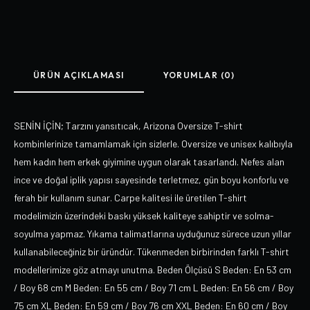
ÜRÜN AÇIKLAMASI
YORUMLAR (0)
SENİN İÇİN; Tarzını yansıtıcak, Arizona Oversize T-shirt
kombinlerinize tamamlamak için sizlerle. Oversize ve unisex kalıbıyla
hem kadın hem erkek giyimine uygun olarak tasarlandı. Nefes alan
ince ve doğal iplik yapısı sayesinde terletmez, gün boyu konforlu ve
ferah bir kullanım sunar. Carpe kalitesi ile üretilen T-shirt
modelimizin üzerindeki baskı yüksek kaliteye sahiptir ve solma-
soyulma yapmaz. Yıkama talimatlarına uyduğunuz sürece uzun yıllar
kullanabileceğiniz bir üründür. Tükenmeden birbirinden farklı T-shirt
modellerimize göz atmayı unutma. Beden Ölçüsü S Beden: En 53 cm
/ Boy 68 cm M Beden: En 55 cm / Boy 71 cm L Beden: En 56 cm / Boy
75 cm XL Beden: En 59 cm / Boy 76 cm XXL Beden: En 60 cm / Boy