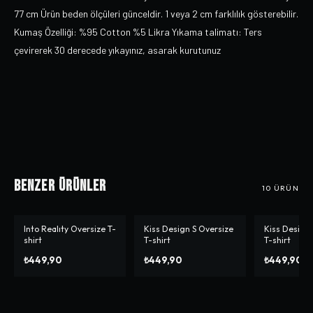
77 cm Ürün beden ölçüleri günceldir. 1 veya 2 cm farklılık gösterebilir.
Kumaş Özelliği: %95 Cotton %5 Likra Yıkama talimatı: Ters
çevirerek 30 derecede yıkayınız, asarak kurutunuz
Benzer Ürünler
10
ÜRÜN
Into Realıty Oversize T-
Kiss Design S Oversize
Kiss Design
shirt
T-shirt
T-shirt
₺449,90
₺449,90
₺449,90