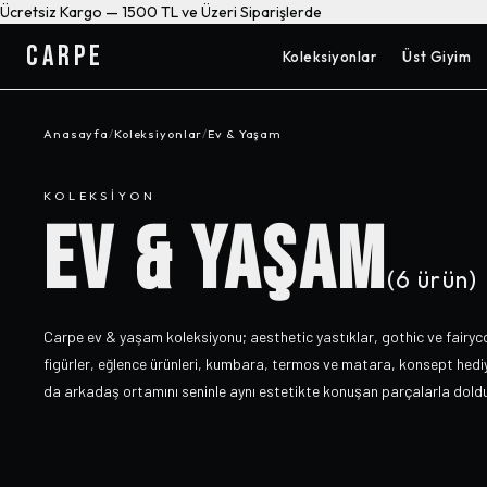
Ücretsiz Kargo — 1500 TL ve Üzeri Siparişlerde
CARPE
Koleksiyonlar
Üst Giyim
Anasayfa
/
Koleksiyonlar
/
Ev & Yaşam
KOLEKSIYON
EV & YAŞAM
(
6
ürün)
Carpe ev & yaşam koleksiyonu; aesthetic yastıklar, gothic ve fairyc
figürler, eğlence ürünleri, kumbara, termos ve matara, konsept hediye
da arkadaş ortamını seninle aynı estetikte konuşan parçalarla doldu