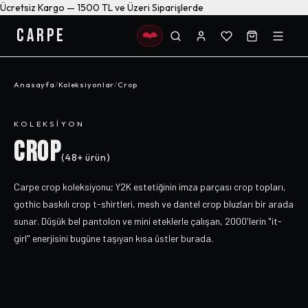
Ücretsiz Kargo — 1500 TL ve Üzeri Siparişlerde
CARPE
Anasayfa
/
Koleksiyonlar
/
Crop
KOLEKSIYON
CROP
(
48+
ürün)
Carpe crop koleksiyonu; Y2K estetiğinin imza parçası crop topları,
gothic baskılı crop t-shirtleri, mesh ve dantel crop bluzları bir arada
sunar. Düşük bel pantolon ve mini eteklerle çalışan, 2000'lerin "it-
girl" enerjisini bugüne taşıyan kısa üstler burada.