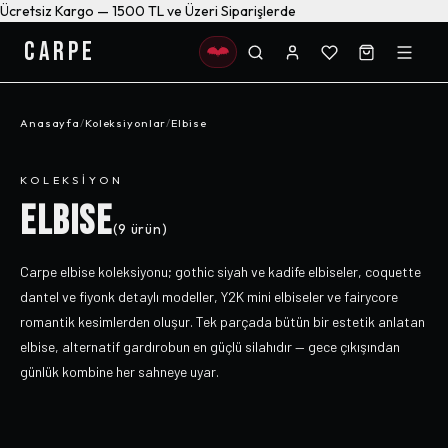
Ücretsiz Kargo — 1500 TL ve Üzeri Siparişlerde
CARPE
Anasayfa
/
Koleksiyonlar
/
Elbise
KOLEKSIYON
ELBISE
(
9
ürün)
Carpe elbise koleksiyonu; gothic siyah ve kadife elbiseler, coquette
dantel ve fiyonk detaylı modeller, Y2K mini elbiseler ve fairycore
romantik kesimlerden oluşur. Tek parçada bütün bir estetik anlatan
elbise, alternatif gardırobun en güçlü silahıdır — gece çıkışından
günlük kombine her sahneye uyar.