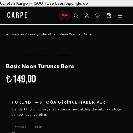
Ücretsiz Kargo — 1500 TL ve Üzeri Siparişlerde
CARPE
Anasayfa
/
Koleksiyonlar
/
Basic Neon Turuncu Bere
Henüz değerlendirilmemiş
Basic Neon Turuncu Bere
₺149,00
TÜKENDI — STOĞA GIRINCE HABER VER
Standart / Turuncu
seçeneği şu anda mevcut değil. Email bırak, stoğa
girince haber verelim.