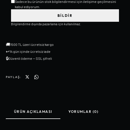
Sadece bu ürünün stok bilgilendirmesi için iletişime geçilmesini
kabul ediyorum.
BILDIR
Bilgilendirme dışında pazarlama için kullanılmaz.
🚚
1500 TL üzeri ücretsiz kargo
↩
14 gün içinde ücretsiz iade
🔒
Güvenli ödeme — SSL şifreli
PAYLAŞ:
ÜRÜN AÇIKLAMASI
YORUMLAR (0)