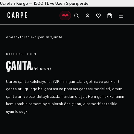
Ücretsiz Kargo — 1500 TL ve Üzeri Siparişlerde
CARPE
Anasayfa
/
Koleksiyonlar
/
Çanta
KOLEKSIYON
ÇANTA
(
44
ürün)
Carpe çanta koleksiyonu; Y2K mini çantalar, gothic ve punk sırt
çantaları, grunge bel çantası ve postacı çantası modelleri, omuz
çantaları ve özel detaylı cüzdanlardan oluşur. Hem günlük kullanım
hem kombin tamamlayıcı olarak öne çıkan, alternatif estetikle
uyumlu seçki.