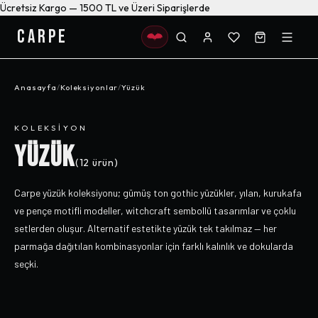
Ücretsiz Kargo — 1500 TL ve Üzeri Siparişlerde
CARPE
Anasayfa
/
Koleksiyonlar
/
Yüzük
KOLEKSIYON
YÜZÜK
(
12
ürün)
Carpe yüzük koleksiyonu; gümüş ton gothic yüzükler, yılan, kurukafa
ve pençe motifli modeller, witchcraft sembollü tasarımlar ve çoklu
setlerden oluşur. Alternatif estetikte yüzük tek takılmaz — her
parmağa dağıtılan kombinasyonlar için farklı kalınlık ve dokularda
seçki.