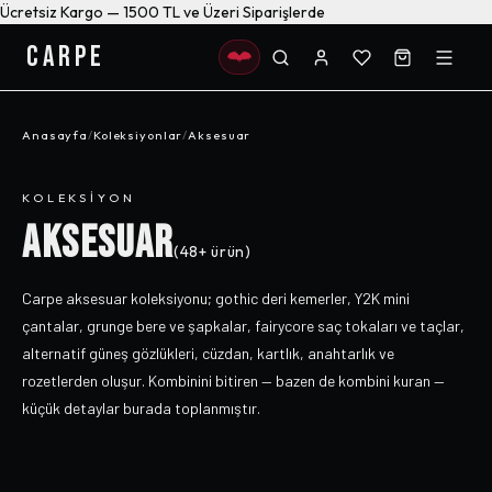
Ücretsiz Kargo — 1500 TL ve Üzeri Siparişlerde
CARPE
Anasayfa
/
Koleksiyonlar
/
Aksesuar
KOLEKSIYON
AKSESUAR
(
48+
ürün)
Carpe aksesuar koleksiyonu; gothic deri kemerler, Y2K mini
çantalar, grunge bere ve şapkalar, fairycore saç tokaları ve taçlar,
alternatif güneş gözlükleri, cüzdan, kartlık, anahtarlık ve
rozetlerden oluşur. Kombinini bitiren — bazen de kombini kuran —
küçük detaylar burada toplanmıştır.