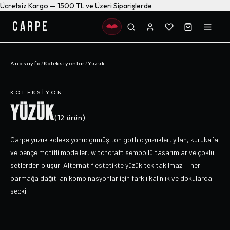
Ücretsiz Kargo — 1500 TL ve Üzeri Siparişlerde
CARPE
Anasayfa
/
Koleksiyonlar
/
Yüzük
KOLEKSIYON
YÜZÜK
(
12
ürün)
Carpe yüzük koleksiyonu; gümüş ton gothic yüzükler, yılan, kurukafa
ve pençe motifli modeller, witchcraft sembollü tasarımlar ve çoklu
setlerden oluşur. Alternatif estetikte yüzük tek takılmaz — her
parmağa dağıtılan kombinasyonlar için farklı kalınlık ve dokularda
seçki.