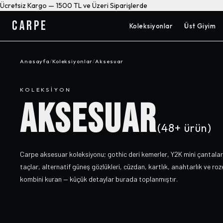
Ücretsiz Kargo — 1500 TL ve Üzeri Siparişlerde
CARPE
Koleksiyonlar
Üst Giyim
Anasayfa
/
Koleksiyonlar
/
Aksesuar
KOLEKSIYON
AKSESUAR
(
48+
ürün)
Carpe aksesuar koleksiyonu; gothic deri kemerler, Y2K mini çantalar
taçlar, alternatif güneş gözlükleri, cüzdan, kartlık, anahtarlık ve ro
kombini kuran — küçük detaylar burada toplanmıştır.