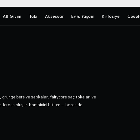
Alt Giyim
Takı
Aksesuar
Ev & Yaşam
Kırtasiye
Coupl
, grunge bere ve şapkalar, fairycore saç tokaları ve
zetlerden oluşur. Kombinini bitiren — bazen de