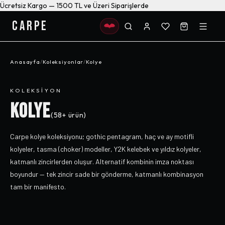
Ücretsiz Kargo — 1500 TL ve Üzeri Siparişlerde
CARPE
Anasayfa
/
Koleksiyonlar
/
Kolye
KOLEKSIYON
KOLYE
(
58+
ürün)
Carpe kolye koleksiyonu; gothic pentagram, haç ve ay motifli
kolyeler, tasma (choker) modeller, Y2K kelebek ve yıldız kolyeler,
katmanlı zincirlerden oluşur. Alternatif kombinin imza noktası
boyundur — tek zincir sade bir gönderme, katmanlı kombinasyon
tam bir manifesto.