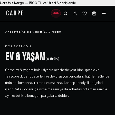
Ücretsiz Kargo — 1500 TL ve Üzeri Siparişlerde
CARPE
Anasayfa
/
Koleksiyonlar
/
Ev & Yaşam
KOLEKSIYON
EV & YAŞAM
(
6
ürün)
Carpe ev & yaşam koleksiyonu; aesthetic yastıklar, gothic ve
fairycore duvar posterleri ve dekorasyon parçaları, figürler, eğlence
ürünleri, kumbara, termos ve matara, konsept hediyelik objeleri
içerir. Yatak odanı, çalışma masanı ya da arkadaş ortamını seninle
aynı estetikte konuşan parçalarla doldur.