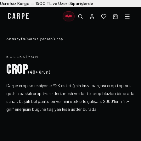
Ücretsiz Kargo — 1500 TL ve Üzeri Siparişlerde
CARPE
Anasayfa
/
Koleksiyonlar
/
Crop
KOLEKSIYON
CROP
(
48+
ürün)
Carpe crop koleksiyonu; Y2K estetiğinin imza parçası crop topları,
gothic baskılı crop t-shirtleri, mesh ve dantel crop bluzları bir arada
sunar. Düşük bel pantolon ve mini eteklerle çalışan, 2000'lerin "it-
girl" enerjisini bugüne taşıyan kısa üstler burada.