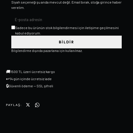
Siyah
seçeneği şu anda mevcut değil. Email bırak, stoğa girince haber
verelim.
Sadece bu ürünün stok bilgilendirmesi için iletişime geçilmesini
kabul ediyorum.
BILDIR
Bilgilendirme dışında pazarlama için kullanılmaz.
🚚
1500 TL üzeri ücretsiz kargo
↩
14 gün içinde ücretsiz iade
🔒
Güvenli ödeme — SSL şifreli
PAYLAŞ: