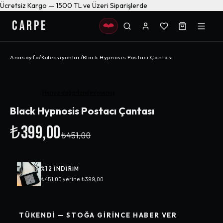
Ücretsiz Kargo — 1500 TL ve Üzeri Siparişlerde
CARPE
Anasayfa
/
Koleksiyonlar
/
Black Hypnosis Postacı Çantası
-%
12
Henüz değerlendirilmemiş
Black Hypnosis Postacı Çantası
₺399,00
₺451,00
%
12
INDIRIM
₺451,00
yerine
₺399,00
TÜKENDI — STOĞA GIRINCE HABER VER