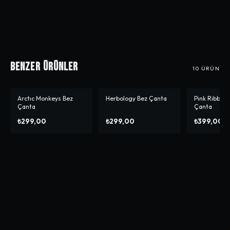
Benzer Ürünler
10
ÜRÜN
Arctıc Monkeys Bez
Herbology Bez Çanta
Pink Ribbon
-%
0
Çanta
Çanta
₺299,00
₺299,00
₺399,00
₺3