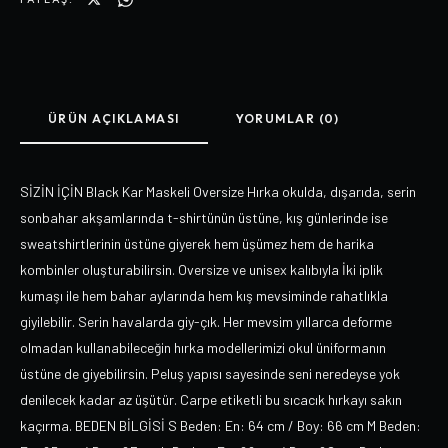
ÜRÜN AÇIKLAMASI
YORUMLAR (0)
SİZİN İÇİN Black Kar Maskeli Oversize Hırka okulda, dışarıda, serin
sonbahar akşamlarında t-shirtünün üstüne, kış günlerinde ise
sweatshirtlerinin üstüne giyerek hem üşümez hem de harika
kombinler oluşturabilirsin. Oversize ve unisex kalıbıyla İki iplik
kumaşı ile hem bahar aylarında hem kış mevsiminde rahatlıkla
giyilebilir. Serin havalarda giy-çık. Her mevsim yıllarca deforme
olmadan kullanabileceğin hırka modellerimizi okul üniformanın
üstüne de giyebilirsin. Peluş yapısı sayesinde seni neredeyse yok
denilecek kadar az üşütür. Carpe etiketli bu sıcacık hırkayı sakın
kaçırma. BEDEN BİLGİSİ S Beden: En: 64 cm / Boy: 66 cm M Beden: