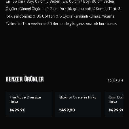
En: 65 cm / Boy: 67 cm L Beden: En: 66 cm / Boy: 68 cm Beden
Ölçüleri Güncel Ölçüdür.(1-2 cm farklılık gösterebilir.) Kumaş Türü: 3
iplik şardonsuz % 95 Cotton % 5 Lycra karışımlı kumaş. Yıkama
Talimatı: Ters çevirerek 30 derecede yıkayınız, asarak kurutunuz.
Benzer Ürünler
10
ÜRÜN
The Made Oversize
Slipknot Oversize Hırka
Korn Doll Ov
Hırka
Hırka
₺499,90
₺499,90
₺499,90