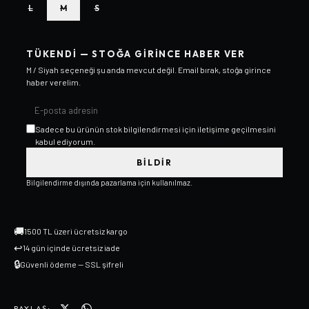
L
M
S
TÜKENDI — STOĞA GIRINCE HABER VER
M / Siyah
seçeneği şu anda mevcut değil. Email bırak, stoğa girince
haber verelim.
Sadece bu ürünün stok bilgilendirmesi için iletişime geçilmesini
kabul ediyorum.
BILDIR
Bilgilendirme dışında pazarlama için kullanılmaz.
🚚
1500 TL üzeri ücretsiz kargo
↩
14 gün içinde ücretsiz iade
🔒
Güvenli ödeme — SSL şifreli
PAYLAŞ: