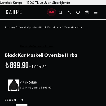
Ücretsiz Kargo — 1500 TL ve Üzeri Siparişlerde
CARPE
Anasayfa
/
Koleksiyonlar
/
Black Kar Maskeli Oversize Hırka
-%
14
Henüz değerlendirilmemiş
Black Kar Maskeli Oversize Hırka
₺899,90
₺1.044,89
%
14
INDIRIM
₺1.044,89
yerine
₺899,90
BEDEN
—
M