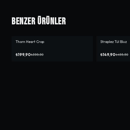
Benzer Ürünler
Thorn Heart Crop
Straplez Tül Bluz
-%
50
-%
70
₺199,90
₺149,90
₺399,90
₺499,90