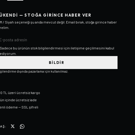
ÜKENDI — STOĞA GIRINCE HABER VER
M / Siyah
seçeneği şu anda mevcut değil. Email bırak, stoğa girince haber
relim.
Sadece bu ürünün stok bilgilendirmesi için iletişime geçilmesini kabul
ediyorum.
BILDIR
lgilendirme dışında pazarlama için kullanılmaz.
0 TL üzeri ücretsiz kargo
gün içinde ücretsiz iade
nli ödeme — SSL şifreli
AŞ: