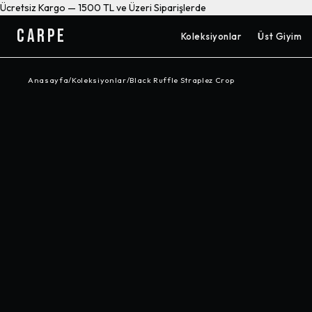
Ücretsiz Kargo — 1500 TL ve Üzeri Siparişlerde
CARPE
Koleksiyonlar
Üst Giyim
Anasayfa
/
Koleksiyonlar
/
Black Ruffle Straplez Crop
-%
20