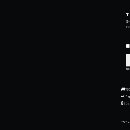
T
S-
ve
Bi
🚚
150
↩
14 
🔒
Güve
PAYL