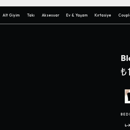
Alt Giyim
Takı
Aksesuar
Ev & Yaşam
Kırtasiye
Coupl
Bl
₺1
BED
L-