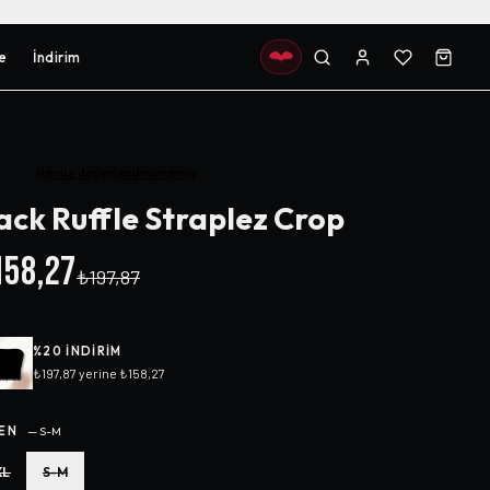
e
İndirim
Henüz değerlendirilmemiş
ack Ruffle Straplez Crop
58,27
₺197,87
%
20
INDIRIM
₺197,87
yerine
₺158,27
EN
—
S-M
XL
S-M