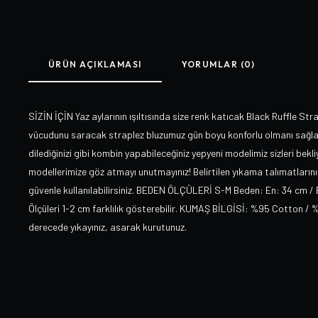
ÜRÜN AÇIKLAMASI
YORUMLAR (0)
SİZİN İÇİN Yaz aylarının ışıltısında size renk katıcak Black Ruffle Stra
vücudunu saracak straplez bluzumuz gün boyu konforlu olmanı sağlay
dilediğinizi gibi kombin yapabileceğiniz yepyeni modelimiz sizleri bekl
modellerimize göz atmayı unutmayınız! Belirtilen yıkama talımatlarını 
güvenle kullanılabilirsiniz. BEDEN ÖLÇÜLERİ S-M Beden: En: 34 cm /
Ölçüleri 1-2 cm farklılık gösterebilir. KUMAŞ BİLGİSİ: %95 Cotton /
derecede yıkayınız, asarak kurutunuz.