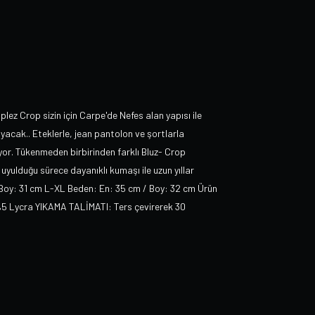
plez Crop sizin için Carpe'de Nefes alan yapısı ile
acak.. Eteklerle, jean pantolon ve şortlarla
iyor. Tükenmeden birbirinden farklı Bluz- Crop
uyulduğu sürece dayanıklı kumaşı ile uzun yıllar
 Boy: 31 cm L-XL Beden: En: 35 cm / Boy: 32 cm Ürün
 %5 Lycra YIKAMA TALİMATI: Ters çevirerek 30