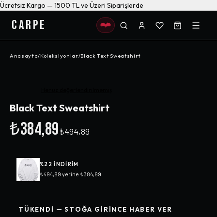
Ücretsiz Kargo — 1500 TL ve Üzeri Siparişlerde
CARPE
Anasayfa
/
Koleksiyonlar
/
Black Text Sweatshirt
-%
22
Henüz değerlendirilmemiş
Black Text Sweatshirt
₺384,89
₺494,89
%
22
INDIRIM
₺494,89
yerine
₺384,89
TÜKENDI — STOĞA GIRINCE HABER VER