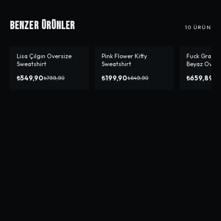
Benzer Ürünler
10
ÜRÜN
Lisa Çılgın Oversize
Pink Flower Kitty
Fuck Grandm
-%
31
-%
69
-%
8
Sweatshirt
Sweatshirt
Beyaz Overs
Sweatshirt
₺549,90
₺199,90
₺659,89
₺799,90
₺649,90
₺7