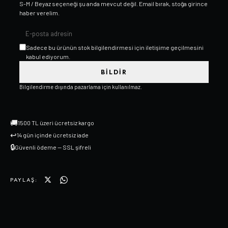
S-M / Beyaz
seçeneği şu anda mevcut değil. Email bırak, stoğa girince
haber verelim.
Sadece bu ürünün stok bilgilendirmesi için iletişime geçilmesini
kabul ediyorum.
BILDIR
Bilgilendirme dışında pazarlama için kullanılmaz.
🚚
1500 TL üzeri ücretsiz kargo
↩
14 gün içinde ücretsiz iade
🔒
Güvenli ödeme — SSL şifreli
PAYLAŞ: