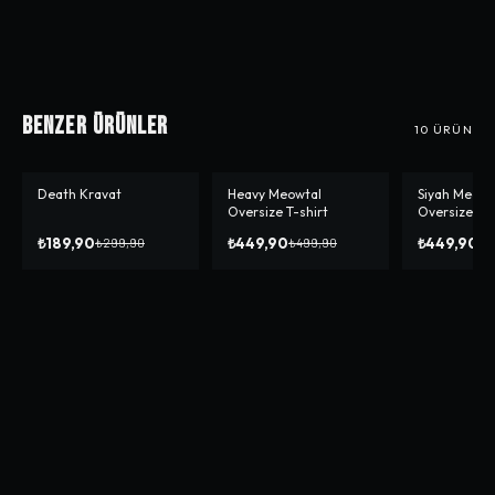
Benzer Ürünler
10
ÜRÜN
Death Kravat
Heavy Meowtal
Siyah Meowta
-%
37
-%
10
-%
10
Oversize T-shirt
Oversize T-s
₺189,90
₺449,90
₺449,90
₺299,90
₺499,90
₺4