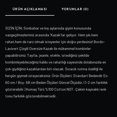
ÜRÜN AÇIKLAMASI
YORUMLAR (0)
SİZİN İÇİN; Sonbahar ve kış aylarında giyim konusunda
vazgeçilmezlerimiz arasında 'Kazak'lar geliyor. Hem şık,hem
rahat,hem de tarz olmak isteyenler için doğru yerdesiniz! Bordo-
Lacivert Çizgili Oversize Kazak ile mükemmel kombinler
yapabilirsiniz. Taytla, jeanle, etekle, istediğiniz şekilde
kombinleyebileceğiniz kalıbı ve rahatlığı sayesinde dolabınızda en
çok giydiğiniz kazaklardan biri olacak. Sıcacık tutma özelliği ile
hergün giymek isteyeceksiniz. Ürün Ölçüleri; Standart Bedendir En:
60 cm / Boy: 68 cm Beden Ölçüleri Güncel Ölçüdür. (1-2 cm farklılık
gösterebilir.) Kumaş Türü %100 Cotton NOT: Çekim kaynaklı renk
tonu farklılık gösterebilmektedir.