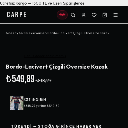
Ücretsiz Kargo — 1500 TL ve Üzeri Siparişlerde
CARPE
Anasayfa
/
Koleksiyonlar
/
Bordo-Lacivert Çizgili Oversize Kazak
-%
33
Henüz değerlendirilmemiş
Bordo-Lacivert Çizgili Oversize Kazak
₺549,89
₺818,27
%
33
INDIRIM
₺818,27
yerine
₺549,89
TÜKENDI — STOĞA GIRINCE HABER VER