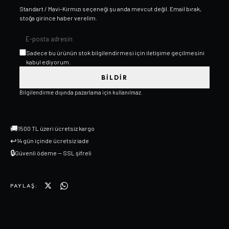
Standart / Mavi-Kırmızı
seçeneği şu anda mevcut değil. Email bırak,
stoğa girince haber verelim.
Sadece bu ürünün stok bilgilendirmesi için iletişime geçilmesini
kabul ediyorum.
BILDIR
Bilgilendirme dışında pazarlama için kullanılmaz.
🚚
1500 TL üzeri ücretsiz kargo
↩
14 gün içinde ücretsiz iade
🔒
Güvenli ödeme — SSL şifreli
PAYLAŞ: