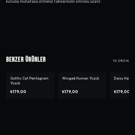
kutuda muhafaza etmeniz takılarınızın ömrünü uzatır.
Benzer Ürünler
10
ÜRÜN
Gotihc Cat Pentagram
Winged Human Yüzük
Daisy Hand
Yüzük
₺179,00
₺179,00
₺179,00