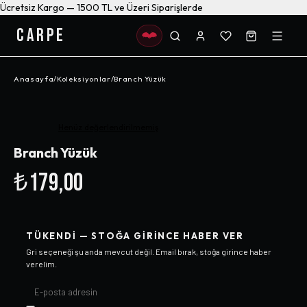
Ücretsiz Kargo — 1500 TL ve Üzeri Siparişlerde
CARPE
Anasayfa
/
Koleksiyonlar
/
Branch Yüzük
Henüz değerlendirilmemiş
Branch Yüzük
₺179,00
TÜKENDI — STOĞA GIRINCE HABER VER
Gri
seçeneği şu anda mevcut değil. Email bırak, stoğa girince haber
verelim.