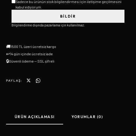
Sadece bu ürünün stok bilgilendirmesi için iletişime geçilmesini
kabul ediyorum.
BILDIR
Bilgilendirme dışında pazarlama için kullanılmaz.
🚚
1500 TL üzeri ücretsiz kargo
↩
14 gün içinde ücretsiz iade
🔒
Güvenli ödeme — SSL şifreli
PAYLAŞ:
ÜRÜN AÇIKLAMASI
YORUMLAR (0)