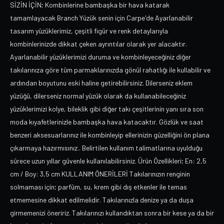
SİZİN İÇİN; Kombinlerine bambaşka bir hava katarak
tamamlayacak Branch Yüzük senin için Carpe'de Ayarlanabilir
tasarım yüzüklerimiz, çeşitli figür ve renk detaylarıyla
kombinlerinizde dikkat çeken ayrıntılar olarak yer alacaktır.
Ayarlanabilir yüzüklerimizi duruma ve kombinleyeceğiniz diğer
takılarınıza göre tüm parmaklarınızda gönül rahatlığı ile kullabilir ve
ardından boyutunu eski haline getirebilirsiniz. Dilerseniz eklem
yüzüğü, dilerseniz normal yüzük olarak da kullanabileceğiniz
yüzüklerimizi kolye, bileklik gibi diğer takı çeşitlerinin yanı sıra son
moda kıyafetlerinizle bambaşka hava katacaktır. Gözlük ve saat
benzeri aksesuarlarınız ile kombinleyip ellerinizin güzelliğini ön plana
çıkarmaya hazırmısınız.. Belirtilen kullanım talimatlarına uyulduğu
sürece uzun yıllar güvenle kullanılabilirsiniz. Ürün Özellikleri; En: 2,5
cm / Boy: 3,5 cm KULLANIM ÖNERİLERİ Takılarınızın renginin
solmaması için; parfüm, su, krem gibi dış etkenler ile temas
etmemesine dikkat edilmelidir. Takılarınızla denize ya da duşa
girmemenizi öneririz. Takılarınızı kullandıktan sonra bir kese ya da bir