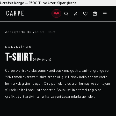
Ücretsiz Kargo — 1500 TL ve Üzeri Siparişlerde
CARPE
Anasayfa
/
Koleksiyonlar
/
T-Shirt
KOLEKSIYON
T-SHIRT
(
48+
ürün)
Carpe t-shirt koleksiyonu; kendi baskımız gothic, anime, grunge ve
Y2K temalı oversize t-shirtlerden oluşur. Unisex kalıplar hem kadın
hem erkek giyimine uyar; %95 pamuk nefes alan kumaş ve solmayan
yüksek kaliteli baskı standarttır. Sokak stilinin temel taşı olan
grafik tişört arşivimiz her hafta yeni tasarımlarla genişler.