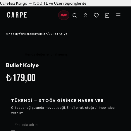
Ücretsiz Kargo — 1500 TL ve Üzeri Siparişlerde
CARPE
Anasayfa
/
Koleksiyonlar
/
Bullet Kolye
Henüz değerlendirilmemiş
Bullet Kolye
₺179,00
TÜKENDI — STOĞA GIRINCE HABER VER
Gri
seçeneği şu anda mevcut değil. Email bırak, stoğa girince haber
verelim.