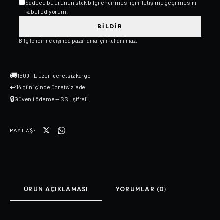
Sadece bu ürünün stok bilgilendirmesi için iletişime geçilmesini
kabul ediyorum.
BILDIR
Bilgilendirme dışında pazarlama için kullanılmaz.
🚚
1500 TL üzeri ücretsiz kargo
↩
14 gün içinde ücretsiz iade
🔒
Güvenli ödeme — SSL şifreli
PAYLAŞ:
ÜRÜN AÇIKLAMASI
YORUMLAR (0)