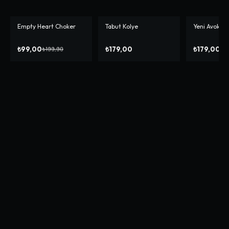
Empty Heart Choker
Tabut Kolye
Yeni Avokado
-%
50
₺99,00
₺179,00
₺179,00
₺199,90