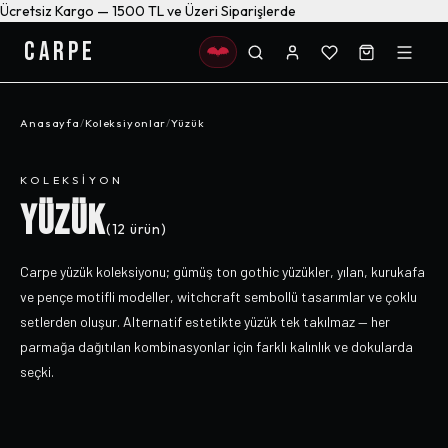
Ücretsiz Kargo — 1500 TL ve Üzeri Siparişlerde
CARPE
Anasayfa
/
Koleksiyonlar
/
Yüzük
KOLEKSIYON
YÜZÜK
(
12
ürün)
Carpe yüzük koleksiyonu; gümüş ton gothic yüzükler, yılan, kurukafa
ve pençe motifli modeller, witchcraft sembollü tasarımlar ve çoklu
setlerden oluşur. Alternatif estetikte yüzük tek takılmaz — her
parmağa dağıtılan kombinasyonlar için farklı kalınlık ve dokularda
seçki.