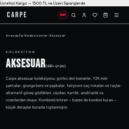
Ücretsiz Kargo — 1500 TL ve Üzeri Siparişlerde
CARPE
Anasayfa
/
Koleksiyonlar
/
Aksesuar
KOLEKSIYON
AKSESUAR
(
48+
ürün)
Carpe aksesuar koleksiyonu; gothic deri kemerler, Y2K mini
çantalar, grunge bere ve şapkalar, fairycore saç tokaları ve taçlar,
alternatif güneş gözlükleri, cüzdan, kartlık, anahtarlık ve
rozetlerden oluşur. Kombinini bitiren — bazen de kombini kuran —
küçük detaylar burada toplanmıştır.