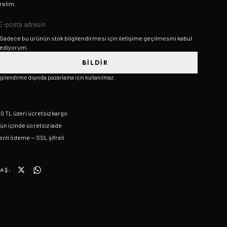
relim.
Sadece bu ürünün stok bilgilendirmesi için iletişime geçilmesini kabul
ediyorum.
BILDIR
lgilendirme dışında pazarlama için kullanılmaz.
0 TL üzeri ücretsiz kargo
gün içinde ücretsiz iade
nli ödeme — SSL şifreli
AŞ: