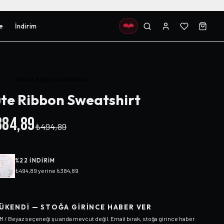
e
İndirim
Henüz değerlendirilmemiş
te Ribbon Sweatshirt
84,89
₺494,89
%
22
INDIRIM
₺494,89
yerine
₺384,89
ÜKENDI — STOĞA GIRINCE HABER VER
M / Beyaz
seçeneği şu anda mevcut değil. Email bırak, stoğa girince haber