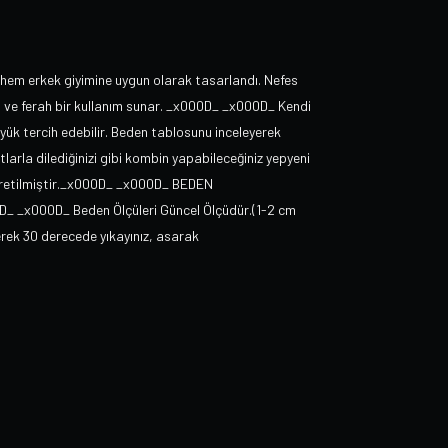
hem erkek giyimine uygun olarak tasarlandı. Nefes
lu ve ferah bir kullanım sunar. _x000D_ _x000D_ Kendi
üyük tercih edebilir. Beden tablosunu inceleyerek
larla dilediğinizi gibi kombin yapabileceğiniz yepyeni
 üretilmiştir._x000D_ _x000D_ BEDEN
 _x000D_ Beden Ölçüleri Güncel Ölçüdür.(1-2 cm
erek 30 derecede yıkayınız, asarak