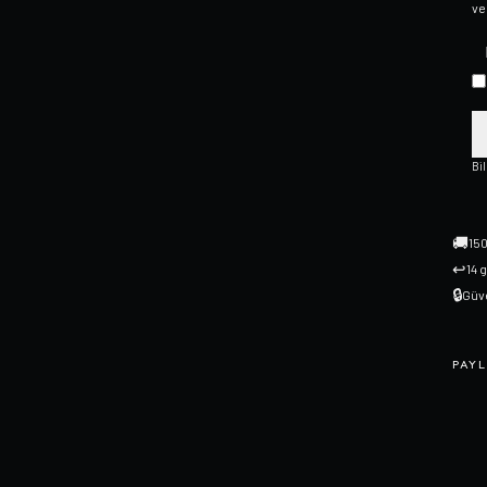
ve
Bi
🚚
150
↩
14 
🔒
Güve
PAYL