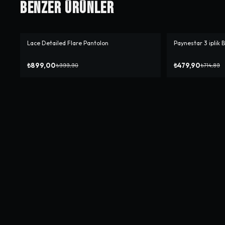
Benzer Ürünler
Lace Detailed Flare Pantolon
Paynestar 3 iplik
-%
10
-%
33
₺899,00
₺479,90
₺999,90
₺714,89