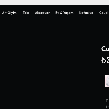
Alt Giyim
Takı
Aksesuar
Ev & Yaşam
Kırtasiye
Coupl
Cu
₺3
T
S-