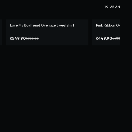
10
ÜRÜN
Love My Boyfriend Oversize Sweatshirt
Pink Ribbon Oversize 
-%
31
-%
10
₺549,90
₺449,90
₺799,90
₺499,90