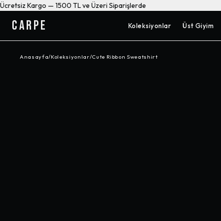
Ücretsiz Kargo — 1500 TL ve Üzeri Siparişlerde
CARPE
Koleksiyonlar
Üst Giyim
Anasayfa
/
Koleksiyonlar
/
Cute Ribbon Sweatshirt
-%
22