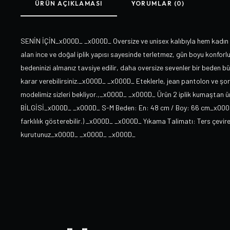
ÜRÜN AÇIKLAMASI
YORUMLAR (0)
SENİN İÇİN_x000D_ _x000D_ Oversize ve unisex kalıbıyla hem kadın 
alan ince ve doğal iplik yapısı sayesinde terletmez, gün boyu konfor
bedeninizi almanız tavsiye edilir, daha oversize sevenler bir beden b
karar verebilirsiniz._x000D_ _x000D_ Eteklerle, jean pantolon ve şort
modelimiz sizleri bekliyor.,_x000D_ _x000D_ Ürün 2 iplik kumaştan
BİLGİSİ_x000D_ _x000D_ S-M Beden: En: 48 cm / Boy: 66 cm_x000D_
farklılık gösterebilir.) _x000D_ _x000D_ Yıkama Talimatı: Ters çevir
kurutunuz_x000D_ _x000D_ _x000D_