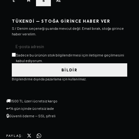
L
M
S
XL
TÜKENDI — STOĞA GIRINCE HABER VER
S / Denim
seçeneği şu anda mevcut değil. Email bırak, stoğa girince
haber verelim.
Sadece bu ürünün stok bilgilendirmesi için iletişime geçilmesini
kabul ediyorum.
BILDIR
Bilgilendirme dışında pazarlama için kullanılmaz.
🚚
1500 TL üzeri ücretsiz kargo
↩
14 gün içinde ücretsiz iade
🔒
Güvenli ödeme — SSL şifreli
PAYLAŞ: