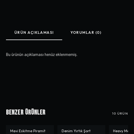
ÜRÜN AÇIKLAMASI
YORUMLAR (0)
Bu ürünün açıklaması henüz eklenmemiş.
Benzer Ürünler
10
ÜRÜN
Mavi Eskitme Piramit
Denim Yırtık Şort
Heavy Meow
-%
10
-%
0
-%
10