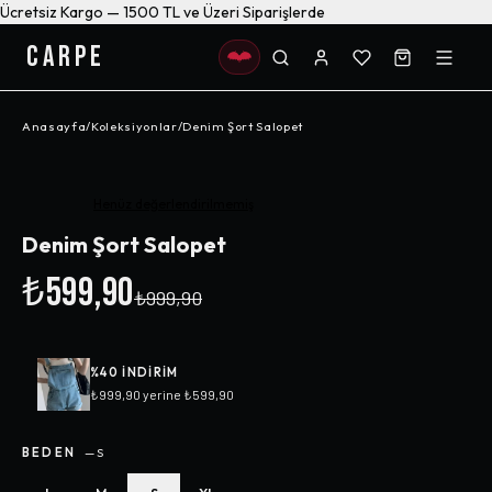
Ücretsiz Kargo — 1500 TL ve Üzeri Siparişlerde
CARPE
Anasayfa
/
Koleksiyonlar
/
Denim Şort Salopet
-%
40
Henüz değerlendirilmemiş
Denim Şort Salopet
₺599,90
₺999,90
%
40
INDIRIM
₺999,90
yerine
₺599,90
BEDEN
—
S