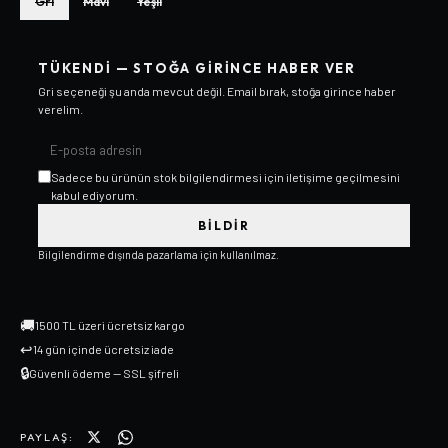
Gri
Mavi
Yeşil
TÜKENDI — STOĞA GIRINCE HABER VER
Gri
seçeneği şu anda mevcut değil. Email bırak, stoğa girince haber
verelim.
Sadece bu ürünün stok bilgilendirmesi için iletişime geçilmesini
kabul ediyorum.
BILDIR
Bilgilendirme dışında pazarlama için kullanılmaz.
🚚
1500 TL üzeri ücretsiz kargo
↩
14 gün içinde ücretsiz iade
🔒
Güvenli ödeme — SSL şifreli
PAYLAŞ: