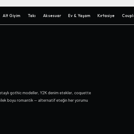
Alt Giyim
Takı
Aksesuar
Ev & Yaşam
Kırtasiye
Coupl
 detaylı gothic modeller, Y2K denim etekler, coquette
 bilek boyu romantik — alternatif eteğin her yorumu