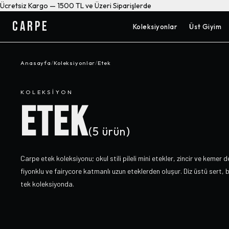
Ücretsiz Kargo — 1500 TL ve Üzeri Siparişlerde
CARPE
Koleksiyonlar
Üst Giyim
Anasayfa
/
Koleksiyonlar
/
Etek
KOLEKSIYON
ETEK
(
5
ürün)
Carpe etek koleksiyonu; okul stili pileli mini etekler, zincir ve kemer
fiyonklu ve fairycore katmanlı uzun eteklerden oluşur. Diz üstü sert,
tek koleksiyonda.