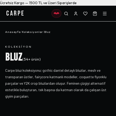
Ücretsiz Kargo — 1500 TL ve Üzeri Siparişlerde
CARPE
Anasayfa
/
Koleksiyonlar
/
Bluz
KOLEKSIYON
BLUZ
(
54+
ürün)
Carpe bluz koleksiyonu; gothic dantel detaylı bluzlar, mesh ve
transparan üstler, fairycore katmanlı modeller, coquette fiyonklu
parçalar ve Y2K crop bluzlardan oluşur. Feminen çizgiyi alternatif
estetikle buluşturan, tek başına da katman olarak da çalışan üst
giyim parçaları.