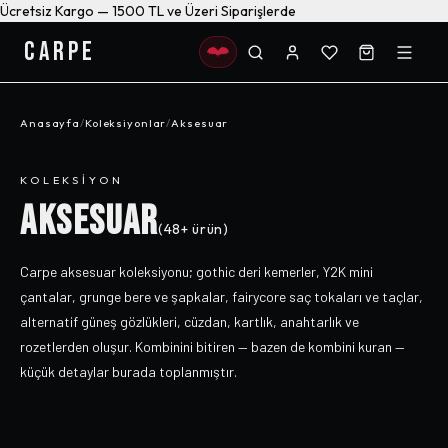
Ücretsiz Kargo — 1500 TL ve Üzeri Siparişlerde
CARPE
Anasayfa
/
Koleksiyonlar
/
Aksesuar
KOLEKSIYON
AKSESUAR
(
48+
ürün)
Carpe aksesuar koleksiyonu; gothic deri kemerler, Y2K mini
çantalar, grunge bere ve şapkalar, fairycore saç tokaları ve taçlar,
alternatif güneş gözlükleri, cüzdan, kartlık, anahtarlık ve
rozetlerden oluşur. Kombinini bitiren — bazen de kombini kuran —
küçük detaylar burada toplanmıştır.