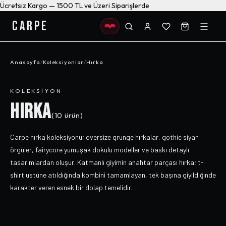
Ücretsiz Kargo — 1500 TL ve Üzeri Siparişlerde
CARPE
Anasayfa
/
Koleksiyonlar
/
Hırka
KOLEKSIYON
HIRKA
(
10
ürün)
Carpe hırka koleksiyonu; oversize grunge hırkalar, gothic siyah
örgüler, fairycore yumuşak dokulu modeller ve baskı detaylı
tasarımlardan oluşur. Katmanlı giyimin anahtar parçası hırka; t-
shirt üstüne atıldığında kombini tamamlayan, tek başına giyildiğinde
karakter veren esnek bir dolap temelidir.