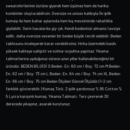
sweatshirtlerinin üstüne giyerek hem üşümez hem de harika
kombinler oluşturabilirsin. Oversize ve unisex kalıbıyla İki iplik
kumaşı ile hem bahar aylarında hem kış mevsiminde rahatlıkla
giyilebilir. Serin havalarda giy-çık. Kendi bedeninizi almanız tavsiye
edilir, daha oversize sevenler bir beden büyük tercih edebilir. Beden
tablosunu inceleyerek karar verebilirsiniz. Hırka üzerindeki baskı
yüksek kaliteye sahiptir ve solma-soyulma yapmaz. Yıkama
talimatlarına uyduğunuz sürece uzun yıllar kullanabileceğiniz bir
üründür. BEDEN BİLGİSİ S Beden: En: 60 cm / Boy: 72 cm M Beden:
En: 62 cm / Boy: 73 cm L Beden: En: 64 cm / Boy: 74 cm XL Beden:
En: 66 cm / Boy: 75 cm Beden Ölçüleri Güncel Ölçüdür.(1-2 cm
farklılık gösterebilir.) Kumaş Türü: 2 iplik şardonsuz % 95 Cotton %
5 Lycra karışımlı kumaş. Yıkama Talimatı: Ters çevirerek 30
derecede yıkayınız, asarak kurutunuz.