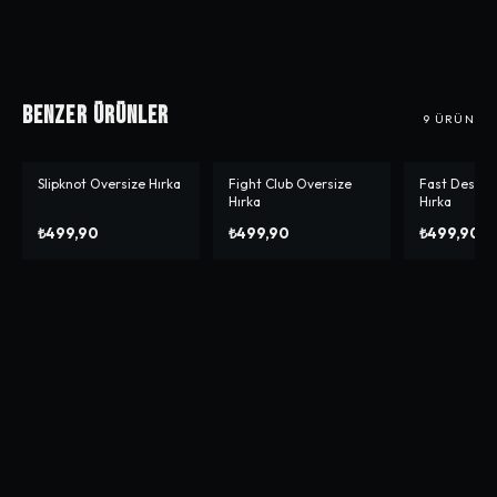
Benzer Ürünler
9
ÜRÜN
Slipknot Oversize Hırka
Fight Club Oversize
Fast Design
Hırka
Hırka
₺499,90
₺499,90
₺499,90