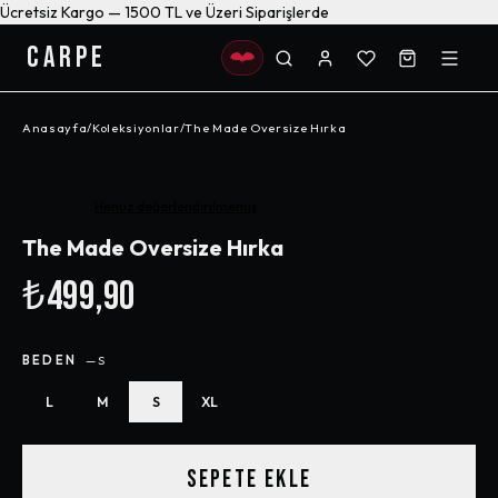
Ücretsiz Kargo — 1500 TL ve Üzeri Siparişlerde
CARPE
Anasayfa
/
Koleksiyonlar
/
The Made Oversize Hırka
Henüz değerlendirilmemiş
The Made Oversize Hırka
₺499,90
BEDEN
—
S
L
M
S
XL
SEPETE EKLE