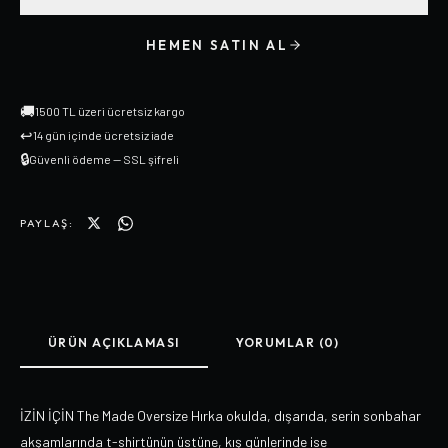
HEMEN SATIN AL
🚚
1500 TL üzeri ücretsiz kargo
↩
14 gün içinde ücretsiz iade
🔒
Güvenli ödeme — SSL şifreli
PAYLAŞ:
ÜRÜN AÇIKLAMASI
YORUMLAR (0)
İZİN İÇİN The Made Oversize Hırka okulda, dışarıda, serin sonbahar
akşamlarında t-shirtünün üstüne, kış günlerinde ise