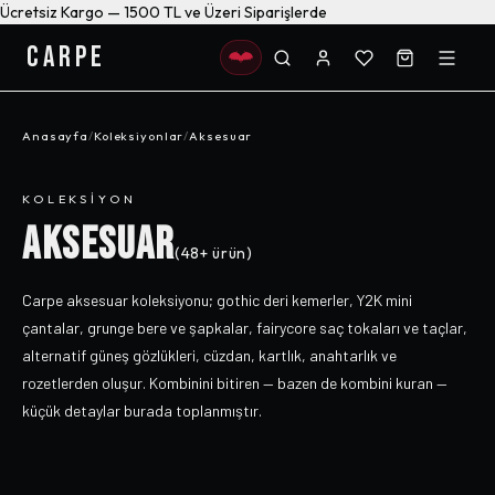
Ücretsiz Kargo — 1500 TL ve Üzeri Siparişlerde
CARPE
Anasayfa
/
Koleksiyonlar
/
Aksesuar
KOLEKSIYON
AKSESUAR
(
48+
ürün)
Carpe aksesuar koleksiyonu; gothic deri kemerler, Y2K mini
çantalar, grunge bere ve şapkalar, fairycore saç tokaları ve taçlar,
alternatif güneş gözlükleri, cüzdan, kartlık, anahtarlık ve
rozetlerden oluşur. Kombinini bitiren — bazen de kombini kuran —
küçük detaylar burada toplanmıştır.