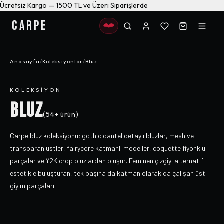
Ücretsiz Kargo — 1500 TL ve Üzeri Siparişlerde
CARPE
Anasayfa
/
Koleksiyonlar
/
Bluz
KOLEKSIYON
BLUZ
(
54+
ürün)
Carpe bluz koleksiyonu; gothic dantel detaylı bluzlar, mesh ve
transparan üstler, fairycore katmanlı modeller, coquette fiyonklu
parçalar ve Y2K crop bluzlardan oluşur. Feminen çizgiyi alternatif
estetikle buluşturan, tek başına da katman olarak da çalışan üst
giyim parçaları.