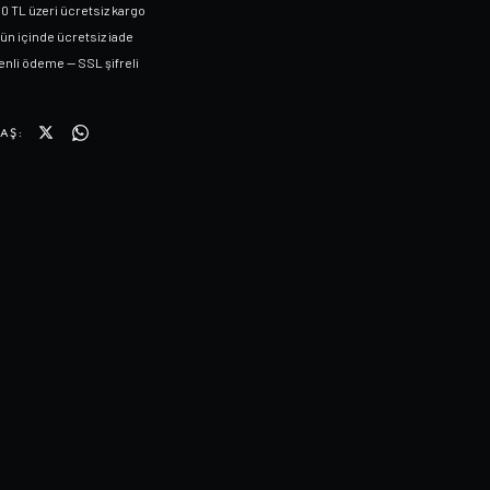
0 TL üzeri ücretsiz kargo
gün içinde ücretsiz iade
nli ödeme — SSL şifreli
AŞ: