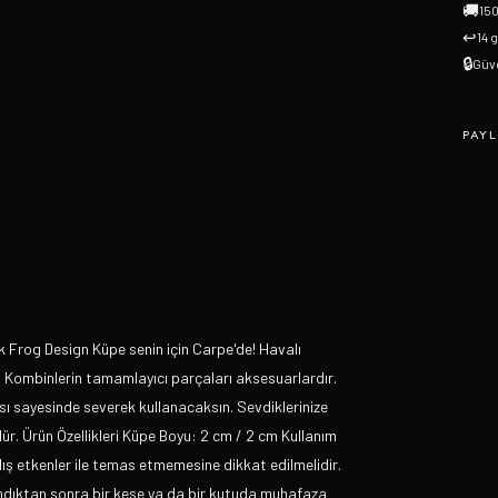
🚚
150
↩
14 
🔒
Güve
PAYL
Frog Design Küpe senin için Carpe'de! Havalı
n. Kombinlerin tamamlayıcı parçaları aksesuarlardır.
 sayesinde severek kullanacaksın. Sevdiklerinize
ür. Ürün Özellikleri Küpe Boyu: 2 cm / 2 cm Kullanım
 dış etkenler ile temas etmemesine dikkat edilmelidir.
llandıktan sonra bir kese ya da bir kutuda muhafaza