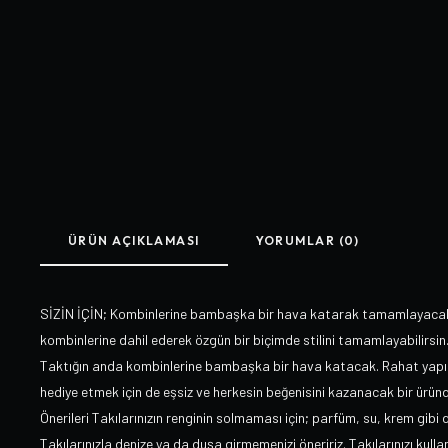
ÜRÜN AÇIKLAMASI
YORUMLAR (0)
SİZİN İÇİN; Kombinlerine bambaşka bir hava katarak tamamlayacak 
kombinlerine dahil ederek özgün bir biçimde stilini tamamlayabilirsi
Taktığın anda kombinlerine bambaşka bir hava katacak. Rahat yapısı
hediye etmek için de eşsiz ve herkesin beğenisini kazanacak bir üründ
Önerileri Takılarınızın renginin solmaması için; parfüm, su, krem gibi
Takılarınızla denize ya da duşa girmemenizi öneririz. Takılarınızı ku