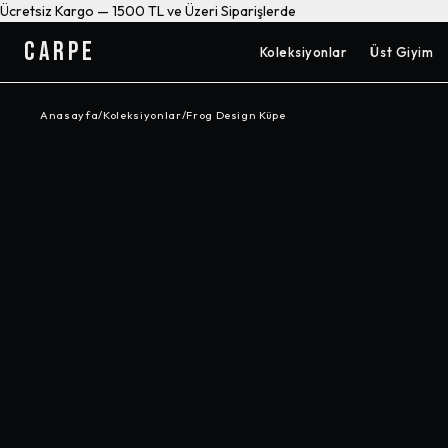
Ücretsiz Kargo — 1500 TL ve Üzeri Siparişlerde
CARPE
Koleksiyonlar
Üst Giyim
Anasayfa
/
Koleksiyonlar
/
Frog Design Küpe