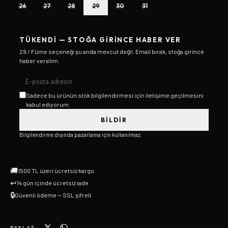
26
27
28
29
30
31
TÜKENDI — STOĞA GIRINCE HABER VER
29 / Füme
seçeneği şu anda mevcut değil. Email bırak, stoğa girince
haber verelim.
Sadece bu ürünün stok bilgilendirmesi için iletişime geçilmesini
kabul ediyorum.
BILDIR
Bilgilendirme dışında pazarlama için kullanılmaz.
🚚
1500 TL üzeri ücretsiz kargo
↩
14 gün içinde ücretsiz iade
🔒
Güvenli ödeme — SSL şifreli
PAYLAŞ: