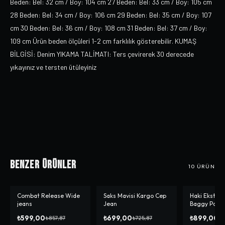
Beden: Bel: 32 cm / Boy: 104 cm 27 Beden: Bel: 33 cm / Boy: 105 cm
28 Beden: Bel: 34 cm / Boy: 106 cm 29 Beden: Bel: 35 cm / Boy: 107
cm 30 Beden: Bel: 36 cm / Boy: 108 cm 31 Beden: Bel: 37 cm / Boy:
109 cm Ürün beden ölçüleri 1-2 cm farklılık gösterebilir. KUMAŞ
BİLGİSİ: Denim YIKAMA TALİMATI: Ters çevirerek 30 derecede
yıkayınız ve tersten ütüleyiniz
Benzer Ürünler
10
ÜRÜN
Combat Release Wide
Saks Mavisi Kargo Cep
Haki Ekstra 
-%
30
-%
4
jeans
Jean
Baggy Panto
₺599,00
₺699,00
₺899,00
₺857,87
₺725,87