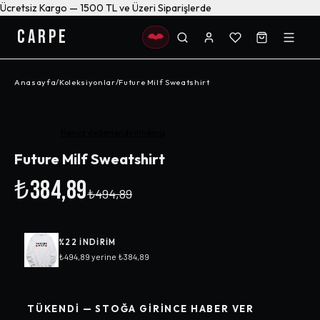
Ücretsiz Kargo — 1500 TL ve Üzeri Siparişlerde
CARPE
Anasayfa
/
Koleksiyonlar
/
Future Milf Sweatshirt
-%
22
Henüz değerlendirilmemiş
Future Milf Sweatshirt
₺384,89
₺494,89
%
22
INDIRIM
₺494,89
yerine
₺384,89
TÜKENDI — STOĞA GIRINCE HABER VER