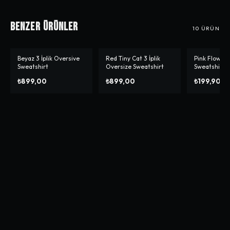
Benzer Ürünler
10
ÜRÜN
Beyaz 3 İplik Oversive
Red Tiny Cat 3 İplik
Pink Flower 
-%
69
Sweatshirt
Oversize Sweatshirt
Sweatshirt
₺899,00
₺899,00
₺199,90
₺6