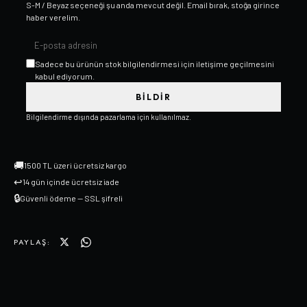
S-M / Beyaz
seçeneği şu anda mevcut değil. Email bırak, stoğa girince
haber verelim.
Sadece bu ürünün stok bilgilendirmesi için iletişime geçilmesini
kabul ediyorum.
BILDIR
Bilgilendirme dışında pazarlama için kullanılmaz.
🚚
1500 TL üzeri ücretsiz kargo
↩
14 gün içinde ücretsiz iade
🔒
Güvenli ödeme — SSL şifreli
PAYLAŞ: