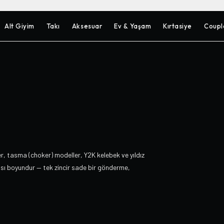
Alt Giyim
Takı
Aksesuar
Ev & Yaşam
Kırtasiye
Coupl
r, tasma (choker) modeller, Y2K kelebek ve yıldız
ası boyundur — tek zincir sade bir gönderme,