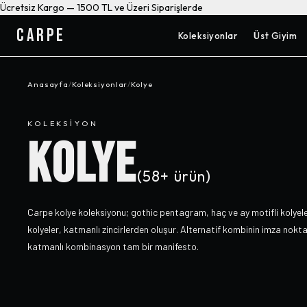
Ücretsiz Kargo — 1500 TL ve Üzeri Siparişlerde
CARPE
Koleksiyonlar
Üst Giyim
Anasayfa
/
Koleksiyonlar
/
Kolye
KOLEKSIYON
KOLYE
(
58+
ürün)
Carpe kolye koleksiyonu; gothic pentagram, haç ve ay motifli kolyele
kolyeler, katmanlı zincirlerden oluşur. Alternatif kombinin imza nokt
katmanlı kombinasyon tam bir manifesto.