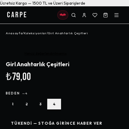
Ücretsiz Kargo — 1500 TL ve Üzeri Siparişlerde
CARPE
Anasayfa
/
Koleksiyonlar
/
Girl Anahtarlık Çeşitleri
Henüz değerlendirilmemiş
Girl Anahtarlık Çeşitleri
₺79,00
BEDEN
—
4
1
2
3
4
TÜKENDI — STOĞA GIRINCE HABER VER