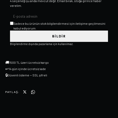
4
seçeneği şu anda mevcut değil. Email bırak, stoğa girince haber
verelim.
Sadece bu ürünün stok bilgilendirmesi için iletişime geçilmesini
kabul ediyorum.
BILDIR
Bilgilendirme dışında pazarlama için kullanılmaz.
🚚
1500 TL üzeri ücretsiz kargo
↩
14 gün içinde ücretsiz iade
🔒
Güvenli ödeme — SSL şifreli
PAYLAŞ: