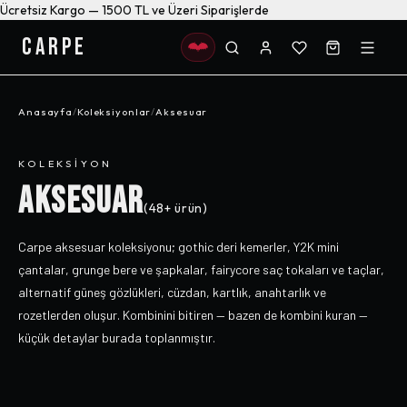
Ücretsiz Kargo — 1500 TL ve Üzeri Siparişlerde
CARPE
Anasayfa
/
Koleksiyonlar
/
Aksesuar
KOLEKSIYON
AKSESUAR
(
48+
ürün)
Carpe aksesuar koleksiyonu; gothic deri kemerler, Y2K mini
çantalar, grunge bere ve şapkalar, fairycore saç tokaları ve taçlar,
alternatif güneş gözlükleri, cüzdan, kartlık, anahtarlık ve
rozetlerden oluşur. Kombinini bitiren — bazen de kombini kuran —
küçük detaylar burada toplanmıştır.