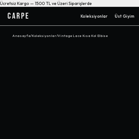
Ücretsiz Kargo — 1500 TL ve Üzeri Siparişlerde
CARPE
Koleksiyonlar
Üst Giyim
Anasayfa
/
Koleksiyonlar
/
Vintage Lace Kısa Kol Elbise
-%
54