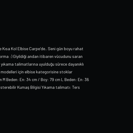
 Kısa Kol Elbise Carpe'de.. Seni gün boyu rahat
rma :) Giyildiği andan itibaren vücudunu saran
en yıkama talimatlarına uyulduğu sürece dayanıklı
se modelleri için elbise kategorisine stoklar
cm M Beden: En: 34 cm / Boy: 79 cm L Beden: En: 36
österebilir Kumaş Bilgisi Yıkama talimatı: Ters