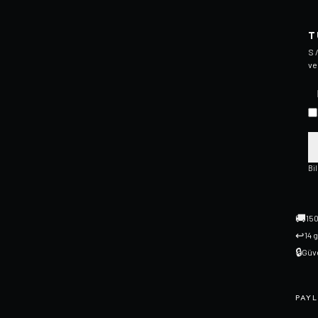
T
S 
ve
Bi
🚚
150
↩
14 
🔒
Güve
PAYL