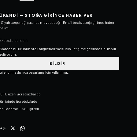
ÜKENDI — STOĞA GIRINCE HABER VER
/ Siyah
seçeneği şu anda mevcut değil. Email bırak, stoğa girince haber
relim.
Sadece bu ürünün stok bilgilendirmesi için iletişime geçilmesini kabul
ediyorum.
BILDIR
lgilendirme dışında pazarlama için kullanılmaz.
0 TL üzeri ücretsiz kargo
gün içinde ücretsiz iade
nli ödeme — SSL şifreli
AŞ: