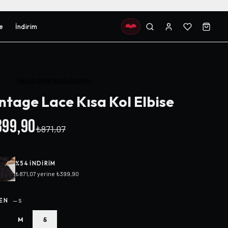
e
İndirim
Henüz değerlendirilmemiş
ntage Lace Kısa Kol Elbise
99,90
₺871,07
%
54
INDIRIM
₺871,07
yerine
₺399,90
EN
—
S
M
S