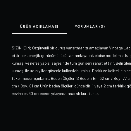
ÜRÜN AÇIKLAMASI
YORUMLAR (0)
SİZİN İÇİN; Özgüvenli bir duruş yansıtmanızı amaçlayan Vintage Lace
ettiricek, enerjik görünümünüzü tamamlayacak elbise modelimizi kaçı
kumaşı ve nefes yapısı sayesinde tüm gün seni rahat ettirir. Belirtil
kumaşı ile uzun yıllar güvenle kullanılabilirsiniz. Farklı ve kaliteli elbi
tükenmeden ışınlanın.. Beden Ölçüleri S Beden: En: 32 cm / Boy: 77 
cm / Boy: 81 cm Ürün beden ölçüleri günceldir. 1 veya 2 cm farklılık g
çevirerek 30 derecede yıkayınız, asarak kurutunuz.