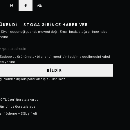
M
S
XL
ÜKENDI — STOĞA GIRINCE HABER VER
/ Siyah
seçeneği şu anda mevcut değil. Email bırak, stoğa girince haber
relim.
Sadece bu ürünün stok bilgilendirmesi için iletişime geçilmesini kabul
ediyorum.
BILDIR
lgilendirme dışında pazarlama için kullanılmaz.
0 TL üzeri ücretsiz kargo
gün içinde ücretsiz iade
nli ödeme — SSL şifreli