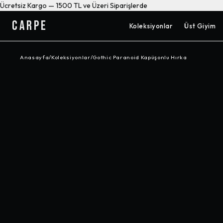
Ücretsiz Kargo — 1500 TL ve Üzeri Siparişlerde
CARPE
Koleksiyonlar
Üst Giyim
Anasayfa
/
Koleksiyonlar
/
Gothic Paranoid Kapüşonlu Hırka
-%
61