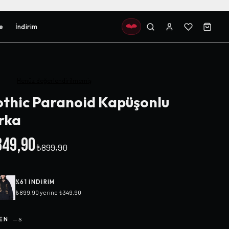
e
İndirim
Henüz değerlendirilmemiş
thic Paranoid Kapüşonlu
rka
49,90
₺899,90
%
61
INDIRIM
₺899,90
yerine
₺349,90
EN
—
S