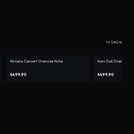
10
ÜRÜN
Nirvana Concert Oversize Hırka
Korn Doll Oversize Hı
₺499,90
₺499,90