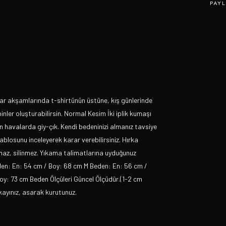
PAYL
ar akşamlarında t-shirtünün üstüne, kış günlerinde
ler oluşturabilirsin. Normal Kesim İki iplik kumaşı
in havalarda giy-çık. Kendi bedeninizi almanız tavsiye
ablosunu inceleyerek karar verebilirsiniz. Hırka
lmaz, silinmez. Yıkama talimatlarına uyduğunuz
eden: En: 54 cm / Boy: 68 cm M Beden: En: 56 cm /
oy: 73 cm Beden Ölçüleri Güncel Ölçüdür.(1-2 cm
ıkayınız, asarak kurutunuz.