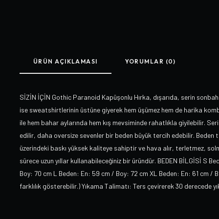
ÜRÜN AÇIKLAMASI
YORUMLAR (0)
SİZİN İÇİN Gothic Paranoid Kapüşonlu Hırka, dışarıda, serin sonbah
ise sweatshirtlerinin üstüne giyerek hem üşümez hem de harika kombin
ile hem bahar aylarında hem kış mevsiminde rahatlıkla giyilebilir. Ser
edilir, daha oversize sevenler bir beden büyük tercih edebilir. Beden t
üzerindeki baskı yüksek kaliteye sahiptir ve hava alır, terletmez, so
sürece uzun yıllar kullanabileceğiniz bir üründür. BEDEN BİLGİSİ S B
Boy: 70 cm L Beden: En: 59 cm / Boy: 72 cm XL Beden: En: 61 cm / B
farklılık gösterebilir.) Yıkama Talimatı: Ters çevirerek 30 derecede y