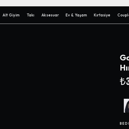
Alt Giyim
Takı
Aksesuar
Ev & Yaşam
Kırtasiye
Coupl
Go
Hı
₺3
BED