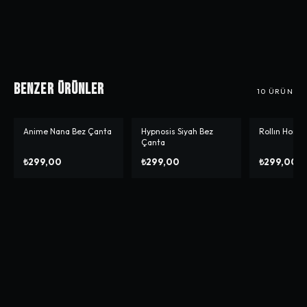
Benzer Ürünler
10
ÜRÜN
Anime Nana Bez Çanta
Hypnosis Siyah Bez
Rollın Home
Çanta
₺299,00
₺299,00
₺299,00