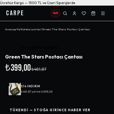
Ücretsiz Kargo — 1500 TL ve Üzeri Siparişlerde
CARPE
Anasayfa
/
Koleksiyonlar
/
Green The Stars Postacı Çantası
-%
14
Henüz değerlendirilmemiş
Green The Stars Postacı Çantası
₺399,00
₺461,87
%
14
INDIRIM
₺461,87
yerine
₺399,00
TÜKENDI — STOĞA GIRINCE HABER VER