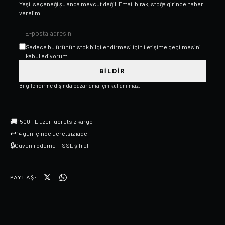
Yeşil
seçeneği şu anda mevcut değil. Email bırak, stoğa girince haber
verelim.
Sadece bu ürünün stok bilgilendirmesi için iletişime geçilmesini
kabul ediyorum.
BILDIR
Bilgilendirme dışında pazarlama için kullanılmaz.
🚚
1500 TL üzeri ücretsiz kargo
↩
14 gün içinde ücretsiz iade
🔒
Güvenli ödeme — SSL şifreli
PAYLAŞ: