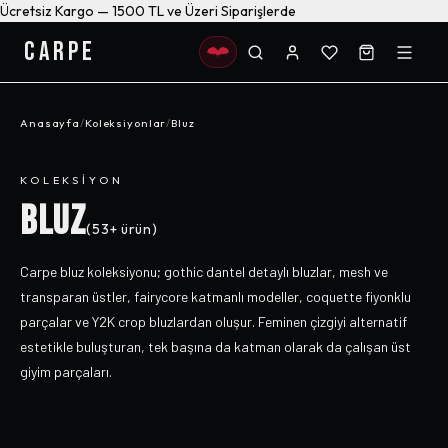
Ücretsiz Kargo — 1500 TL ve Üzeri Siparişlerde
CARPE
Anasayfa
/
Koleksiyonlar
/
Bluz
KOLEKSIYON
BLUZ
(
53+
ürün)
Carpe bluz koleksiyonu; gothic dantel detaylı bluzlar, mesh ve
transparan üstler, fairycore katmanlı modeller, coquette fiyonklu
parçalar ve Y2K crop bluzlardan oluşur. Feminen çizgiyi alternatif
estetikle buluşturan, tek başına da katman olarak da çalışan üst
giyim parçaları.