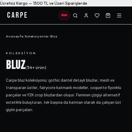
Ücretsiz Kargo — 1500 TL ve Üzeri Siparişlerde
CARPE
Anasayfa
/
Koleksiyonlar
/
Bluz
KOLEKSIYON
BLUZ
(
54+
ürün)
Carpe bluz koleksiyonu; gothic dantel detaylı bluzlar, mesh ve
transparan üstler, fairycore katmanlı modeller, coquette fiyonklu
parçalar ve Y2K crop bluzlardan oluşur. Feminen çizgiyi alternatif
estetikle buluşturan, tek başına da katman olarak da çalışan üst
giyim parçaları.